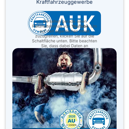
Kraftfahrzeuggewerbe
Sie sehen gerade einen
Platzhalterinhalt von
YouTube
. Um
auf den eigentlichen Inhalt
zuzugreifen, klicken Sie auf die
Schaltfläche unten. Bitte beachten
Sie, dass dabei Daten an
Drittanbieter weitergegeben
werden.
Mehr Informationen
Inhalt entsperren
Erforderlichen Service
akzeptieren und Inhalte
entsperren